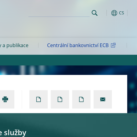
CS
y a publikace
Centrální bankovnictví ECB
e služby