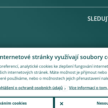
SLEDUJ
nternetové stránky využívají soubory 
 preferencí, analytické cookies ke zlepšení fungování intern
ašich internetových stránek. Máte možnost je přijmout nebo
teré používáme, nebo o možnostech jejich přenastavení nal
rohlášení o ochraně osobních údajů
Více informací o tom
váním cookies
Nesou