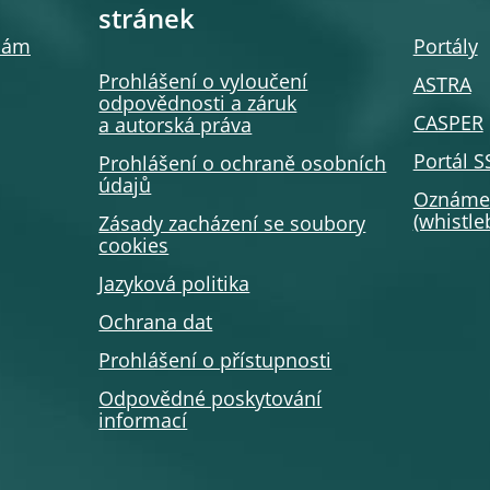
stránek
 nám
Portály
Prohlášení o vyloučení
ASTRA
odpovědnosti a záruk
CASPER
a autorská práva
Portál 
Prohlášení o ochraně osobních
údajů
Oznámen
(whistl
Zásady zacházení se soubory
cookies
Jazyková politika
Ochrana dat
Prohlášení o přístupnosti
Odpovědné poskytování
informací