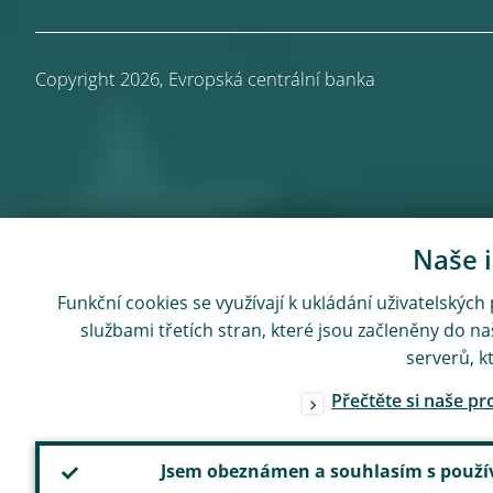
Copyright 2026,
Evropská centrální banka
Naše i
Funkční cookies se využívají k ukládání uživatelských
službami třetích stran, které jsou začleněny do n
serverů, k
Přečtěte si naše p
Jsem obeznámen a souhlasím s použí