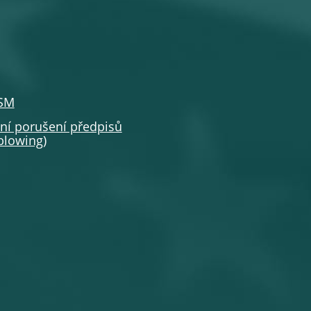
SSM
í porušení předpisů
eblowing
)