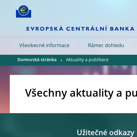
Skip to:
navigation
content
footer
Skip to
Skip to
Skip to
Všeobecné informace
Rámec dohledu
Domovská stránka
Aktuality a publikace
Všechny aktuality a p
Užitečné odkazy