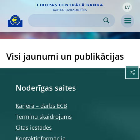
LV
Skip to:
navigation
content
footer
Skip to
Skip to
Skip to
Men
Visi jaunumi un publikācijas
Noderīgas saites
Karjera – darbs ECB
Terminu skaidrojums
Citas iestādes
Kontaktinformācija