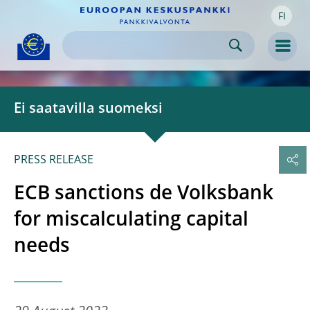
FI
Skip to:
navigation
content
footer
Skip to
Skip to
Skip to
Men
Ei saatavilla suomeksi
PRESS RELEASE
ECB sanctions de Volksbank
for miscalculating capital
needs