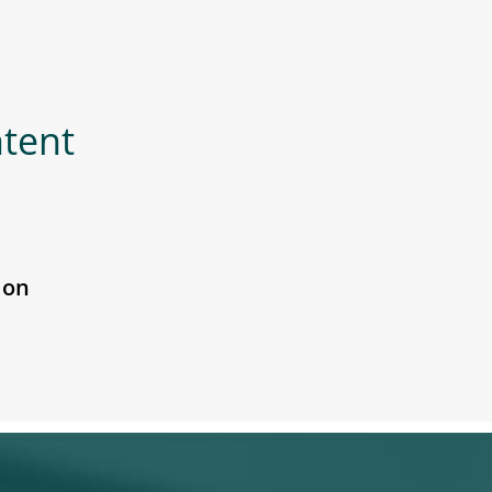
ntent
 on