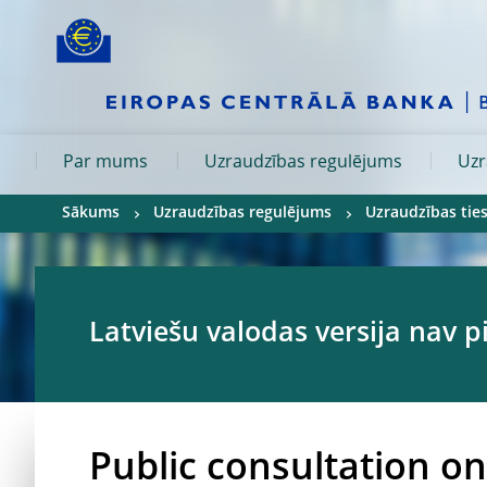
Skip to:
navigation
content
footer
Skip to
Skip to
Skip to
Par mums
Uzraudzības regulējums
Uzr
Sākums
Uzraudzības regulējums
Uzraudzības ties
Latviešu valodas versija nav 
Public consultation on