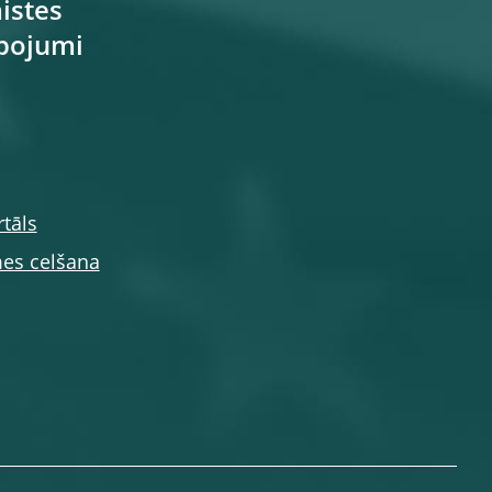
istes
pojumi
tāls
es celšana