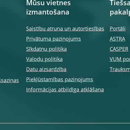
Mūsu vietnes
Tiešsa
izmantošana
pakal
Saistību atruna un autortiesības
Portāli
Privātuma paziņojums
ASTRA
Sīkdatņu politika
CASPER
Valodu politika
VUM por
Datu aizsardzība
Trauksm
Piekļūstamības paziņojums
šsaziņas
Informācijas atbildīga atklāšana