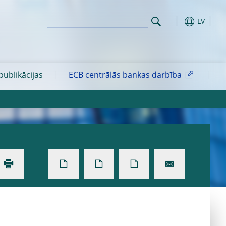
LV
ublikācijas
ECB centrālās bankas darbība