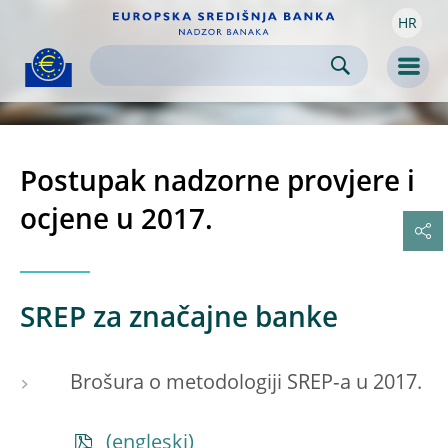
HR
Skip to:
navigation
content
footer
Skip to
Skip to
Skip to
Men
Postupak nadzorne provjere i
ocjene u 2017.
SREP za značajne banke
Brošura o metodologiji SREP‑a u 2017.