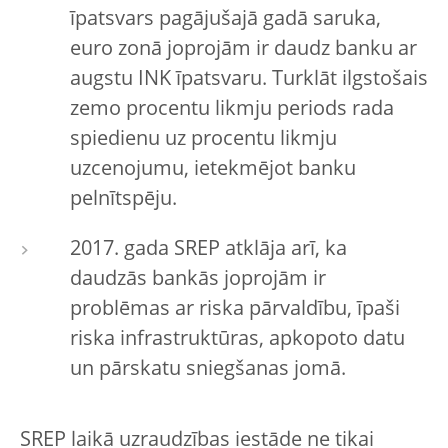
īpatsvars pagājušajā gadā saruka,
euro zonā joprojām ir daudz banku ar
augstu INK īpatsvaru. Turklāt ilgstošais
zemo procentu likmju periods rada
spiedienu uz procentu likmju
uzcenojumu, ietekmējot banku
pelnītspēju.
2017. gada SREP atklāja arī, ka
daudzās bankās joprojām ir
problēmas ar riska pārvaldību, īpaši
riska infrastruktūras, apkopoto datu
un pārskatu sniegšanas jomā.
SREP laikā uzraudzības iestāde ne tikai