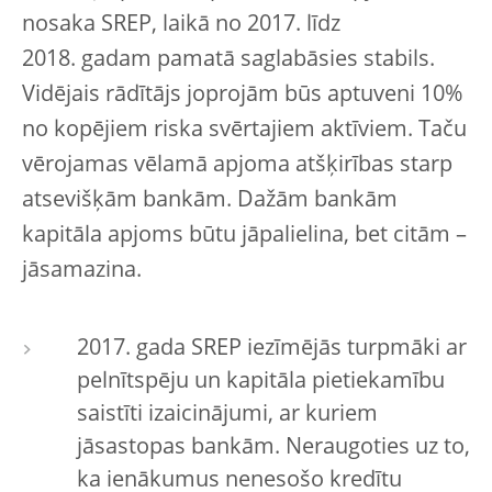
nosaka SREP, laikā no 2017. līdz
2018. gadam pamatā saglabāsies stabils.
Vidējais rādītājs joprojām būs aptuveni 10%
no kopējiem riska svērtajiem aktīviem. Taču
vērojamas vēlamā apjoma atšķirības starp
atsevišķām bankām. Dažām bankām
kapitāla apjoms būtu jāpalielina, bet citām –
jāsamazina.
2017. gada SREP iezīmējās turpmāki ar
pelnītspēju un kapitāla pietiekamību
saistīti izaicinājumi, ar kuriem
jāsastopas bankām. Neraugoties uz to,
ka ienākumus nenesošo kredītu