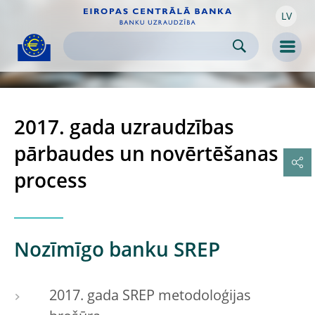
LV
Skip to:
navigation
content
footer
Skip to
Skip to
Skip to
Men
2017. gada uzraudzības
pārbaudes un novērtēšanas
process
Nozīmīgo banku SREP
2017. gada SREP metodoloģijas