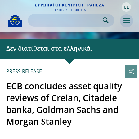
EL
Skip to:
navigation
content
footer
Skip to
Skip to
Skip to
Men
Δεν διατίθεται στα ελληνικά.
PRESS RELEASE
ECB concludes asset quality
reviews of Crelan, Citadele
banka, Goldman Sachs and
Morgan Stanley