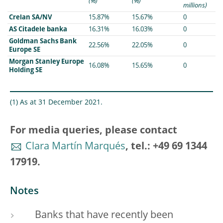
(%)
(%)
millions)
Crelan SA/NV
15.87%
15.67%
0
AS Citadele banka
16.31%
16.03%
0
Goldman Sachs Bank
22.56%
22.05%
0
Europe SE
Morgan Stanley Europe
16.08%
15.65%
0
Holding SE
(1) As at 31 December 2021.
For media queries, please contact
Clara Martín Marqués
, tel.: +49 69 1344
17919.
Notes
Banks that have recently been