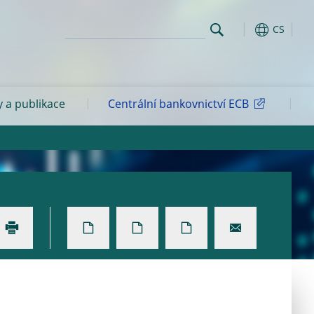
CS
y a publikace
Centrální bankovnictví ECB