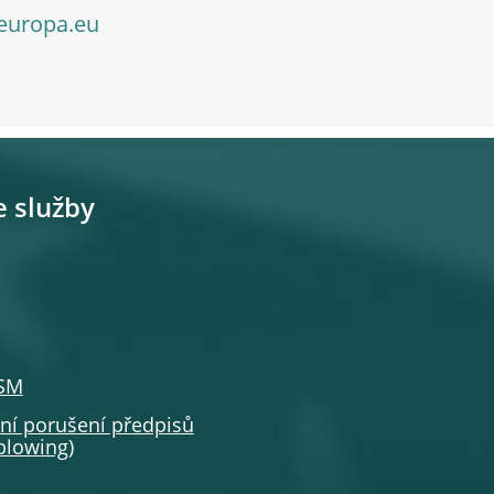
europa.eu
e služby
SSM
í porušení předpisů
eblowing
)