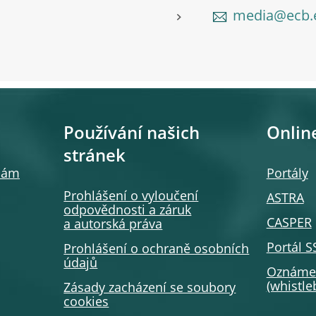
media@ecb.
Používání našich
Onlin
stránek
 nám
Portály
Prohlášení o vyloučení
ASTRA
odpovědnosti a záruk
CASPER
a autorská práva
Portál 
Prohlášení o ochraně osobních
údajů
Oznámen
(whistl
Zásady zacházení se soubory
cookies