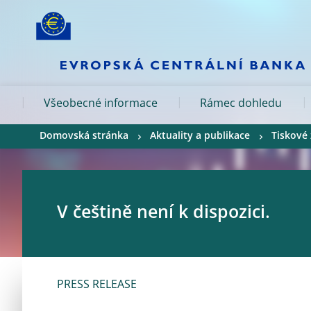
Skip to:
navigation
content
footer
Skip to
Skip to
Skip to
Všeobecné informace
Rámec dohledu
Domovská stránka
Aktuality a publikace
Tiskové
V češtině není k dispozici.
PRESS RELEASE