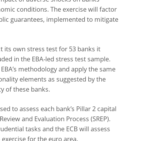
 impact of adverse shocks on banks’
mic conditions. The exercise will factor
blic guarantees, implemented to mitigate
t its own stress test for 53 banks it
luded in the EBA-led stress test sample.
the EBA’s methodology and apply the same
ionality elements as suggested by the
ty of these banks.
used to assess each bank’s Pillar 2 capital
 Review and Evaluation Process (SREP).
udential tasks and the ECB will assess
 exercise for the euro area.