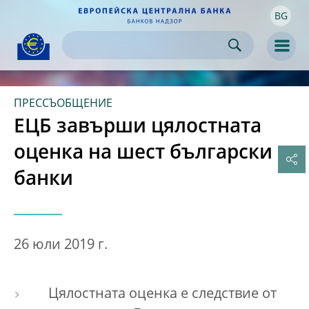
BG
Skip to:
navigation
content
footer
Skip to
Skip to
Skip to
Men
ПРЕССЪОБЩЕНИЕ
ЕЦБ завърши цялостната
оценка на шест български
банки
26 юли 2019 г.
Цялостната оценка е следствие от