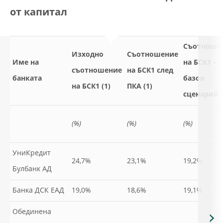
от капитал
Съотноше
Изходно
Съотношение
Име на
на БСК1 –
съотношение
на БСК1 след
банката
базов
на БСК1 (1)
ПКА (1)
сценарий (
(%)
(%)
(%)
УниКредит
24,7%
23,1%
19,2%
Булбанк АД
Банка ДСК ЕАД
19,0%
18,6%
19,1%
Обединена