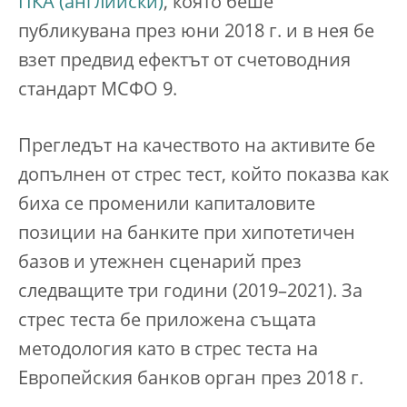
ПКА
, която беше
публикувана през юни 2018 г. и в нея бе
взет предвид ефектът от счетоводния
стандарт МСФО 9.
Прегледът на качеството на активите бе
допълнен от стрес тест, който показва как
биха се променили капиталовите
позиции на банките при хипотетичен
базов и утежнен сценарий през
следващите три години (2019–2021). За
стрес теста бе приложена същата
методология като в стрес теста на
Европейския банков орган през 2018 г.