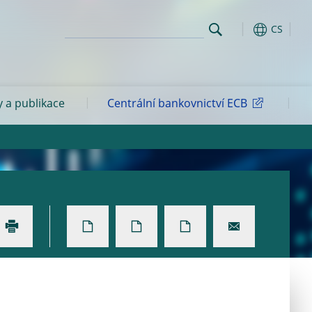
CS
y a publikace
Centrální bankovnictví ECB