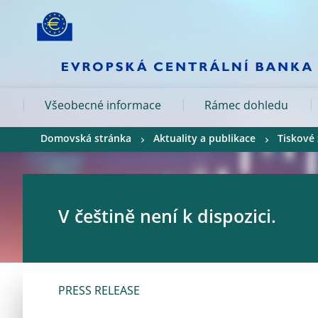
Skip to:
navigation
content
footer
Skip to
Skip to
Skip to
Všeobecné informace
Rámec dohledu
Domovská stránka
Aktuality a publikace
Tiskové
V češtině není k dispozici.
PRESS RELEASE