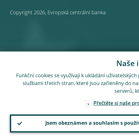
Copyright 2026,
Evropská centrální banka
Naše i
Funkční cookies se využívají k ukládání uživatelských
službami třetích stran, které jsou začleněny do n
serverů, k
Přečtěte si naše p
Jsem obeznámen a souhlasím s použí