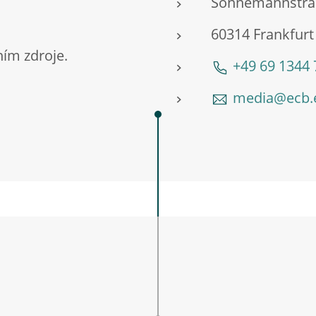
Sonnemannstra
60314 Frankfur
ím zdroje.
+49 69 1344
media@ecb.