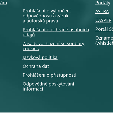
 nám
Portály
Prohlášení o vyloučení
ASTRA
odpovědnosti a záruk
CASPER
a autorská práva
Portál 
Prohlášení o ochraně osobních
údajů
Oznámen
(whistl
Zásady zacházení se soubory
cookies
Jazyková politika
Ochrana dat
Prohlášení o přístupnosti
Odpovědné poskytování
informací