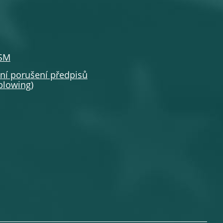
SSM
í porušení předpisů
eblowing
)