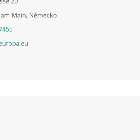
sse 20
t am Main, Německo
 7455
europa.eu