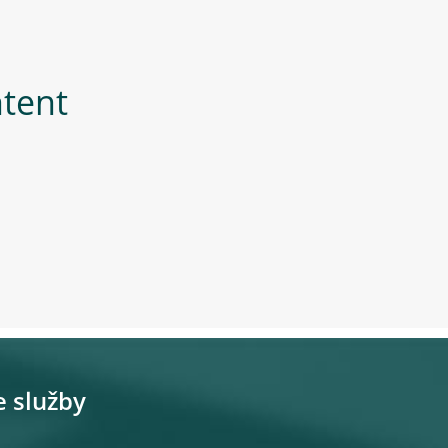
ntent
e služby