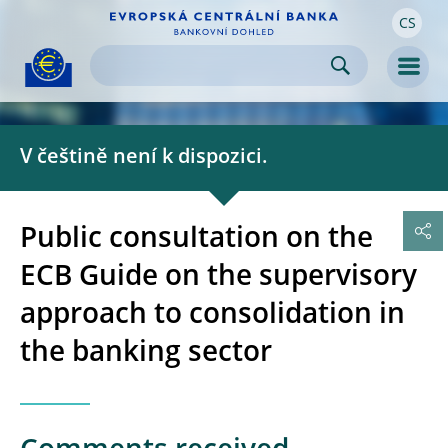
CS
Skip to:
navigation
content
footer
Skip to
Skip to
Skip to
Men
V češtině není k dispozici.
Public consultation on the
ECB Guide on the supervisory
approach to consolidation in
the banking sector