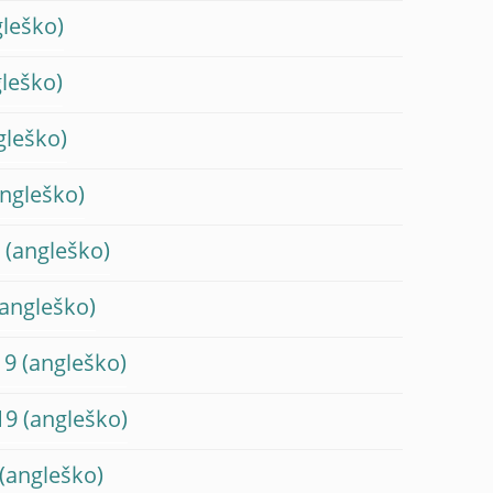
0
19
19