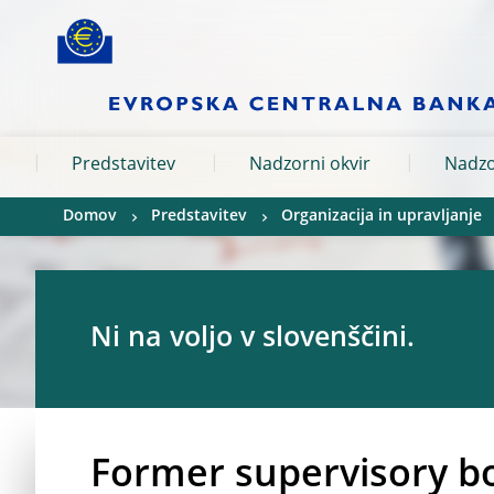
Skip to:
navigation
content
footer
Skip to
Skip to
Skip to
Predstavitev
Nadzorni okvir
Nadzo
Domov
Predstavitev
Organizacija in upravljanje
Ni na voljo v slovenščini.
Former supervisory b