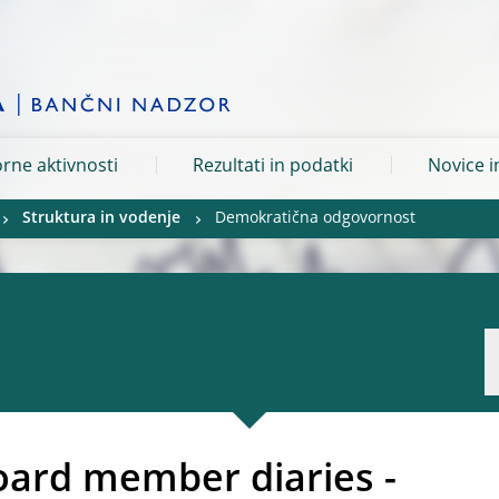
rne aktivnosti
Rezultati in podatki
Novice i
Struktura in vodenje
Demokratična odgovornost
oard member diaries -