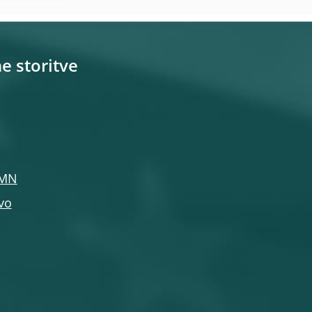
e storitve
EMN
vo