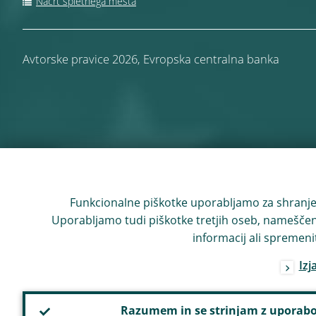
Načrt spletnega mesta
Avtorske pravice 2026,
Evropska centralna banka
Funkcionalne piškotke uporabljamo za shranjev
Uporabljamo tudi piškotke tretjih oseb, nameščene 
informacij ali spremenit
Izj
Razumem in se strinjam z uporabo