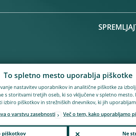
SPREMLJAJ
To spletno mesto uporablja piškotke
anje nastavitev uporabnikov in analitične piškotke za izbolj
s storitvami tretjih oseb, ki so vključene v spletno mesto. P
i izbiro piškotkov in strežniških dnevnikov, ki jih uporabljam
ava o varstvu zasebnosti
Več o tem, kako uporabljamo p
 piškotkov
Ne st