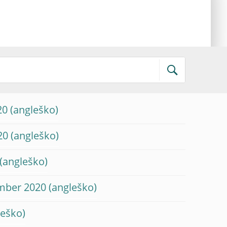
20
20
ember 2020