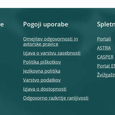
ve
Pogoji uporabe
Spletn
Omejitev odgovornosti in
Portali
avtorske pravice
ASTRA
Izjava o varstvu zasebnosti
CASPER
Politika piškotkov
Portal 
Jezikovna politika
Žvižgašt
Varstvo podatkov
Izjava o dostopnosti
Odgovorno razkritje ranljivosti