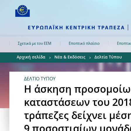
Skip to:
navigation
content
footer
Skip to
Skip to
Skip to
Σχετικά με τον ΕΕΜ
Εποπτικό πλαίσιο
Εποπτικ
Αρχική σελίδα
Νέα & Εκδόσεις
Δελτία Τύπου
ΔΕΛΤΙΟ ΤΥΠΟΥ
Η άσκηση προσομοίω
καταστάσεων του 2018
τράπεζες δείχνει μέ
9 ποσοστιαίων μονάδ