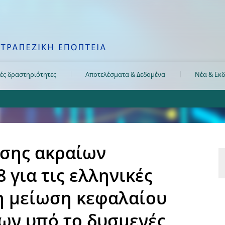
ές δραστηριότητες
Αποτελέσματα & Δεδομένα
Νέα & Εκδ
σης ακραίων
 για τις ελληνικές
ση μείωση κεφαλαίου
ων υπό το δυσμενές