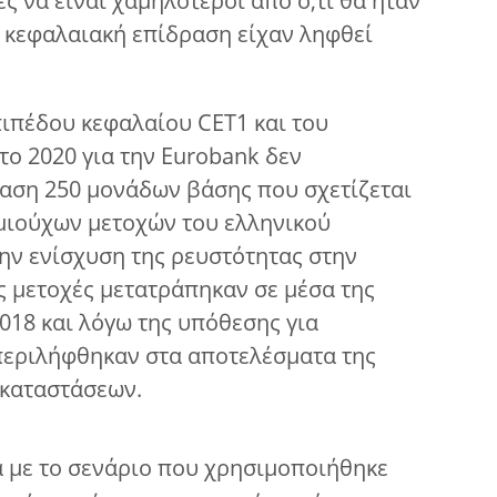
ς να είναι χαμηλότεροι από ό,τι θα ήταν
κή κεφαλαιακή επίδραση είχαν ληφθεί
πιπέδου κεφαλαίου CET1 και του
το 2020 για την Eurobank δεν
αση 250 μονάδων βάσης που σχετίζεται
μιούχων μετοχών του ελληνικού
την ενίσχυση της ρευστότητας στην
ς μετοχές μετατράπηκαν σε μέσα της
2018 και λόγω της υπόθεσης για
περιλήφθηκαν στα αποτελέσματα της
καταστάσεων.
ά με το σενάριο που χρησιμοποιήθηκε