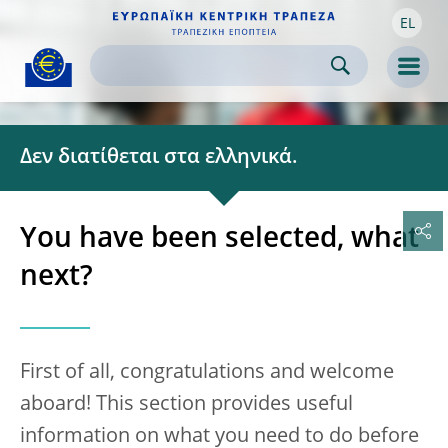
EL
Skip to:
navigation
content
footer
Skip to
Skip to
Skip to
Men
Δεν διατίθεται στα ελληνικά.
You have been selected, what
next?
First of all, congratulations and welcome
aboard! This section provides useful
information on what you need to do before