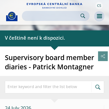
CS
Skip to:
navigation
content
footer
Skip to
Skip to
Skip to
Men
V češtině není k dispozici.
Supervisory board member
diaries - Patrick Montagner
24 July 2026